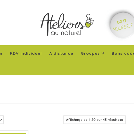
n
RDV individuel
A distance
Groupes
Bons cad
Affichage de 1–20 sur 43 résultats