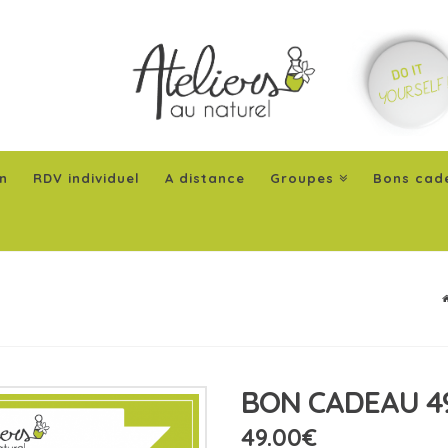
n
RDV individuel
A distance
Groupes
Bons cad
BON CADEAU 4
49.00
€