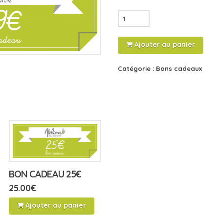
quantité
de
Bon
Ajouter au panier
cadeau
49€
Catégorie :
Bons cadeaux
BON CADEAU 25€
25.00
€
Ajouter au panier