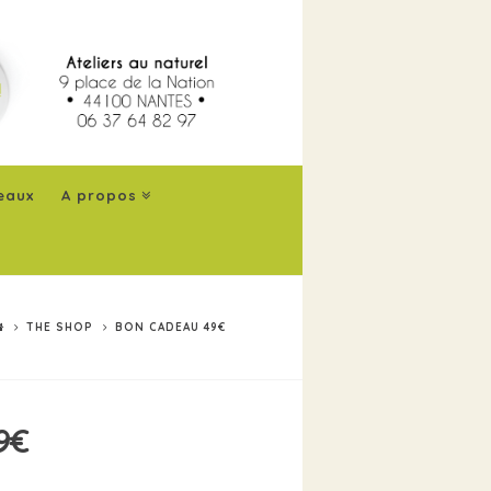
eaux
A propos
THE SHOP
BON CADEAU 49€
9€