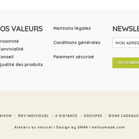
OS VALEURS
NEWSL
Mentions légales
Proximité
Conditions générales
Convivialité
Conseil
Paiement sécurisé
Qualité des produits
AISON
RDV INDIVIDUEL
A DISTANCE
GROUPES
BONS CADEAUX
Ateliers au naturel I Design by SMÄK I
hellosmaak.com