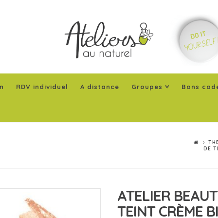
n
RDV individuel
A distance
Groupes
Bons cad
TH
DE T
ATELIER BEAUT
TEINT CRÈME B