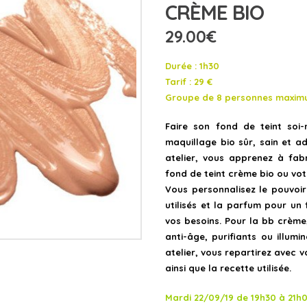
CRÈME BIO
29.00
€
Durée : 1h30
Tarif : 29 €
Groupe de 8 personnes maxi
Faire son fond de teint soi-
maquillage bio sûr, sain et a
atelier, vous apprenez à fab
fond de teint crème bio ou vot
Vous personnalisez le pouvoir 
utilisés et la parfum pour un
vos besoins.
Pour la bb crème,
anti-âge, purifiants ou illumin
atelier, vous repartirez avec 
ainsi que la recette utilisée.
Mardi 22/09/19 de
19h30 à 21h