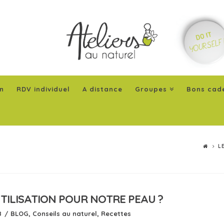
n
RDV individuel
A distance
Groupes
Bons cad
L
UTILISATION POUR NOTRE PEAU ?
8
BLOG
,
Conseils au naturel
,
Recettes