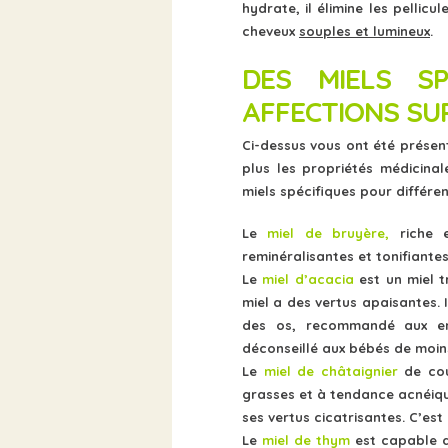
hydrate, il élimine les pellic
cheveux
souples et lumineux
.
DES MIELS SP
AFFECTIONS SU
Ci-dessus vous ont été présen
plus les propriétés médicinal
miels spécifiques pour différen
Le
miel de bruyère,
riche e
reminéralisantes et tonifiantes
Le
miel d’acacia
est un miel t
miel a des vertus apaisantes. 
des os, recommandé aux enf
déconseillé aux bébés de moins
Le
miel de châtaignier
de cou
grasses et à tendance acnéique
ses vertus cicatrisantes. C’est
Le
miel de thym
est capable d’