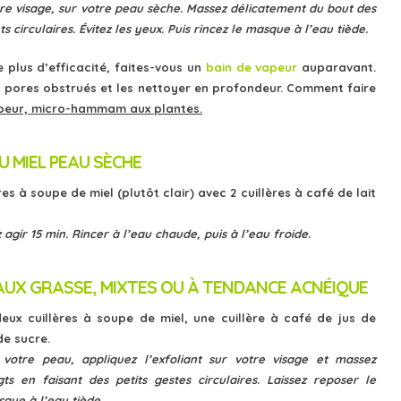
tre visage, sur votre peau sèche. Massez délicatement du bout des
circulaires. Évitez les yeux. Puis rincez le masque à l’eau tiède.
plus d’efficacité, faites-vous un
bain de vapeur
auparavant.
s pores obstrués et les nettoyer en profondeur.
Comment faire
vapeur, micro-hammam aux plantes.
 MIEL PEAU SÈCHE
es à soupe de miel (plutôt clair) avec 2 cuillères à café de lait
z agir 15 min. Rincer à l’eau chaude, puis à l’eau froide.
UX GRASSE, MIXTES OU À TENDANCE ACNÉIQUE
eux cuillères à soupe de miel, une cuillère à café de jus de
de sucre.
votre peau, appliquez l’exfoliant sur votre visage et massez
s en faisant des petits gestes circulaires. Laissez reposer le
que à l’eau tiède.