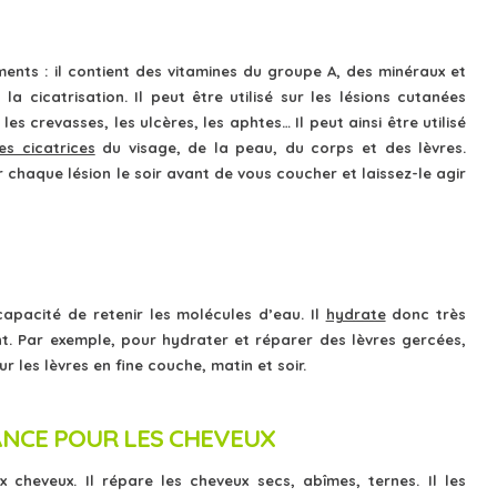
iments : il contient des vitamines du groupe A, des minéraux et
la cicatrisation. Il peut être utilisé sur les lésions cutanées
es crevasses, les ulcères, les aphtes… Il peut ainsi être utilisé
es cicatrices
du visage, de la peau, du corps et des lèvres.
 chaque lésion le soir avant de vous coucher et laissez-le agir
capacité de retenir les molécules d’eau. Il
hydrate
donc très
nt. Par exemple, pour hydrater et réparer des lèvres gercées,
r les lèvres en fine couche, matin et soir.
ANCE POUR LES CHEVEUX
x cheveux. Il répare les cheveux secs, abîmes, ternes. Il les