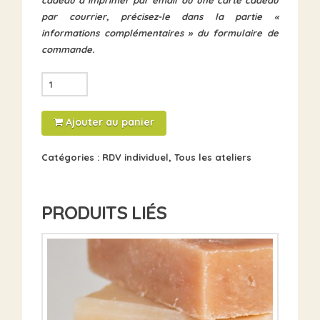
cadeau
à imprimer par email ou une
carte cadeau
par courrier, précisez-le dans la partie «
informations complémentaires » du formulaire de
commande.
quantité
de
Atelier
Ajouter au panier
individuel
sur-
Catégories :
RDV individuel
,
Tous les ateliers
mesure
1h
PRODUITS LIÉS