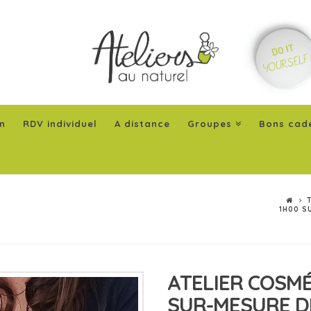
n
RDV individuel
A distance
Groupes
Bons cad
1H00 S
ATELIER COSMÉ
SUR-MESURE D