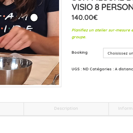
VISIO 8 PERSO
140.00
€
Planifiez un atelier sur-mesure 
groupe.
Booking
UGS :
ND
Catégories :
A distan
Description
Inform