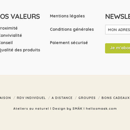
OS VALEURS
NEWSL
Mentions légales
Proximité
Conditions générales
Convivialité
Conseil
Paiement sécurisé
Qualité des produits
AISON
RDV INDIVIDUEL
A DISTANCE
GROUPES
BONS CADEAUX
Ateliers au naturel I Design by SMÄK I
hellosmaak.com